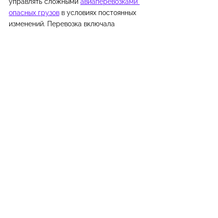
управлять сложными 
авиаперевозками 
опасных грузов
 в условиях постоянных 
изменений. Перевозка включала 
несколько этапов переупаковки, точную 
координацию и строгое соблюдение 
международных авиационных 
стандартов.
Несмотря на операционные сложности и 
увеличенные сроки, груз был доставлен 
безопасно и с полным соблюдением 
требований IATA DGR на склад 
получателя.
CargoPoint
 продолжает предоставлять 
надежные услуги экспедирования, 
авиаперевозок и мультимодальной 
логистики, поддерживая клиентов при 
транспортировке сложных грузов 
повышенного риска на международных 