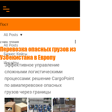
Пост
All Posts
2 мин. чтения
All Posts
Перевозка опасных грузов из
Бизнес Кейсы
Узбекистана в Европу
Инсайты
Эффективное управление 
сложными логистическими 
процессами: решение CargoPoint 
по авиаперевозке опасных 
грузов через границы