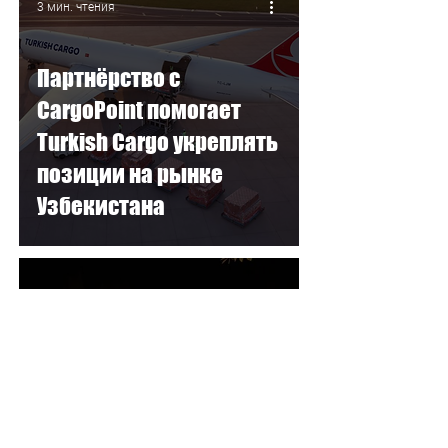
3 мин. чтения
Партнёрство с
CargoPoint помогает
Turkish Cargo укреплять
позиции на рынке
Узбекистана
2 мин. чтения
Перевозка
экзотических