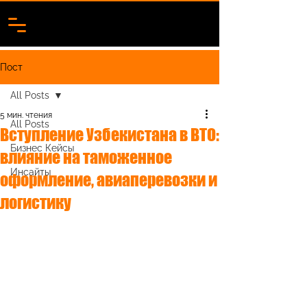
Пост
All Posts
5 мин. чтения
All Posts
Вступление Узбекистана в ВТО:
Бизнес Кейсы
влияние на таможенное
Инсайты
оформление, авиаперевозки и
логистику