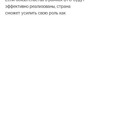
эффективно реализованы, страна 
сможет усилить свою роль как 
надежный логистический и транзитный 
хаб. Узбекистан может стать еще более 
важным связующим звеном между 
Центральной Азией, маршрутами из 
Китая, СНГ, 
Ближним Востоком
 и 
Европой.
CargoPoint
 готов поддержать ваш бизнес 
логистическими решениями, которые 
соответствуют международным 
торговым требованиям и стандартам, 
связанным с ВТО.
Мы помогаем компаниям перевозить 
грузы через 
Узбекистан
 точно, 
прозрачно и под полным контролем. 
Наши решения включают авиаперевозки, 
таможенное оформление, грузовые  